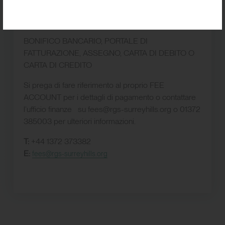
Le nostre tariffe possono essere pagate con le
seguenti modalità;
BONIFICO BANCARIO, PORTALE DI
FATTURAZIONE, ASSEGNO, CARTA DI DEBITO O
CARTA DI CREDITO
Si prega di fare riferimento al proprio FEE
ACCOUNT per i dettagli di pagamento o contattare
l’ufficio finanze su fees@rgs-surreyhills.org o 01372
385003 per ulteriori informazioni.
T:
+44 1372 373382
E:
fees@rgs-surreyhills.org