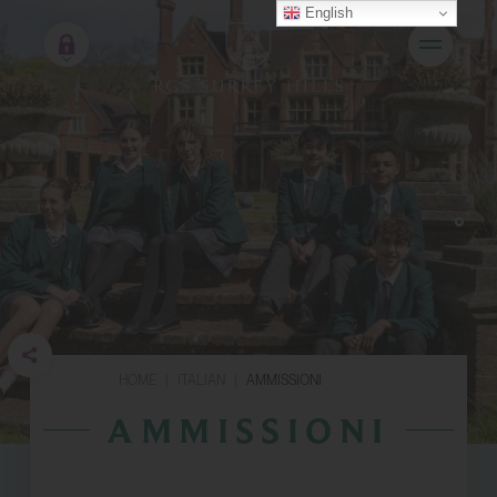
English
HOME
|
ITALIAN
|
AMMISSIONI
AMMISSIONI