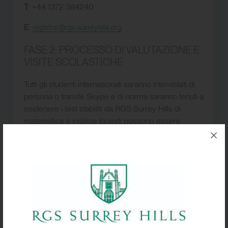
T
: +44 1372 384240
E
:
registrar@rgs-surreyhills.org
FASE 2: PROCESSO DI VALUTAZIONE E
VISITE SCOLASTICHE
Tutti gli studenti internazionali saranno intervistati di
persona o tramite Skype e di norma saranno tenuti a
sostenere i test stabiliti da RGS Surrey Hills di
matematica e inglese (questi possono essere
completati a distanza). Accogliamo sempre con
piacere visite a RGS Surrey Hills da candidati
internazionali e dalle loro famiglie. Incontrerai uno
dei nostri Senior Team e ti godrai una visita guidata
della scuola.
Chiediamo che gli studenti internazionali si registrino
presso di noi nella fase appropriata come segue: