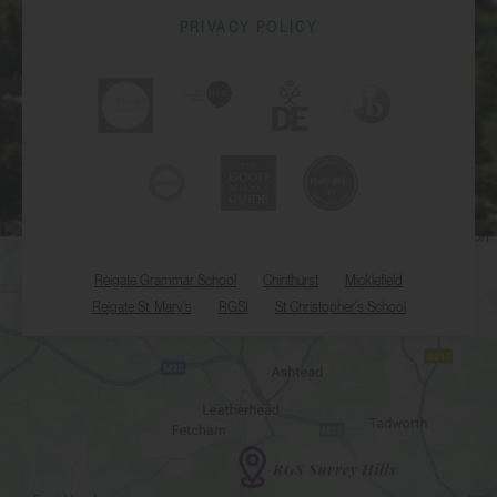
PRIVACY POLICY
Reigate Grammar School
Chinthurst
Micklefield
Reigate St. Mary's
RGSI
St Christopher's School