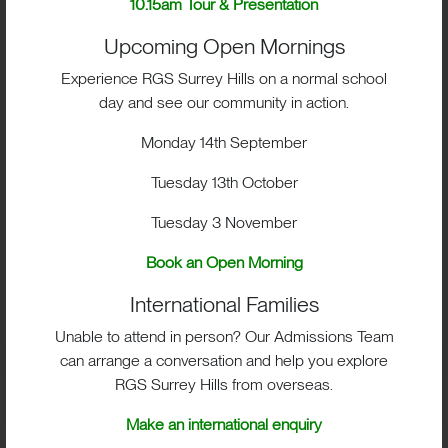
10.15am Tour & Presentation
Studente giornaliero da £ 17.850 per anno
Upcoming Open Mornings
Convitto settimanale da £ 27.510 per anno
Experience RGS Surrey Hills on a normal school
Convitto completo da £ 33.690 per anno
day and see our community in action.
Studente giornaliero nel Centro studi Internazionale
Monday 14th September
da £ 25.065 per anno
Tuesday 13th October
Si prega di notare che è richiesto un preavviso di un
Tuesday 3 November
trimestre (term) per poter ritirare un alunno già
iscritto. La quota di un trimestre (term), infatti, sarà
Book an Open Morning
addebitata se non viene ricevuta una
International Families
comunicazione scritta entro e non oltre le date
specificate nei nostri termini e condizioni. Si prega
Unable to attend in person? Our Admissions Team
di consultare i nostri
termini e condizioni
(compresa
can arrange a conversation and help you explore
la possibilità di rimborso) per ulteriori dettagli.
RGS Surrey Hills from overseas.
Come pagare
Make an international enquiry